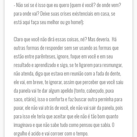
- Não sei se é isso que eu quero (quem é você? de onde vem?
para onde vai? Deixe suas crises existenciais em casa, se
está aqui faça seu melhor ou go home!);
Claro que você não dirá essas coisas, né? Mas deveria. Há
outras formas de responder sem ser usando as formas que
estão entre parênteses, ignore, foque em você e em seu
resultado e aprendizado e siga, se te ligarem para resmungar,
não atenda, diga que estava em reunião com a fada do dente,
ele vai, em breve, te ignorar, assim que perceber que você saiu
da panela vai te dar algum apelido (tonto, cabeçudo, puxa
saco, otário), isso o conforta e faz buscar outra perninha para
puxar, ele não vai atrás de você, ele não vai sair da panela, pois
para isso ele teria que aceitar que ele não é tão bom quanto
imaginava e que não sabe tudo como pensou que sabia. O
orgulho é acido e vai corroer com o tempo.