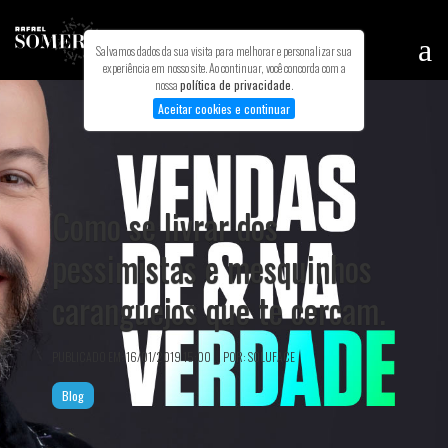
Salvamos dados da sua visita para melhorar e personalizar sua
experiência em nosso site. Ao continuar, você concorda com a
nossa
política de privacidade
.
Aceitar cookies e continuar
INÍCIO
MINHA HISTÓRIA
TREINAMENTOS
Como se livrar dos
BLOG
pessimistas e mesquinhos
PODCAST
MEUS LIVROS
caranguejos que te cercam.
CONTATO
PUBLICADO EM: 16/01/2019 15:00 POR: SOLUFACE
Blog