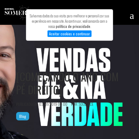
Salvamos dados da sua visita para melhorar e personalizar sua
experiência em nosso site. Ao continuar, você concorda com a
nossa
política de privacidade
.
Aceitar cookies e continuar
INÍCIO
MINHA HISTÓRIA
TREINAMENTOS
BLOG
[COMEÇANDO O ANO COM
PODCAST
PÉ DIREITO]
MEUS LIVROS
CONTATO
PUBLICADO EM: 03/01/2019 09:00 POR: SOLUFACE
Blog