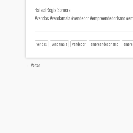
Rafael Régis Somera
#vendas #vendamais #vendedor #empreendedorismo #em
vendas
vendamais
vendedor
empreendedorismo
empre
← Voltar