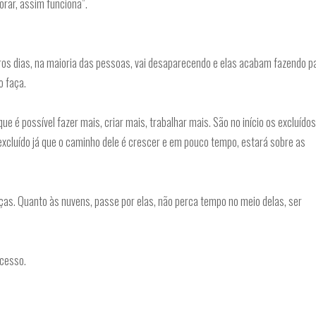
rar, assim funciona”.
ros dias, na maioria das pessoas, vai desaparecendo e elas acabam fazendo p
o faça.
ue é possível fazer mais, criar mais, trabalhar mais. São no início os excluídos
cluído já que o caminho dele é crescer e em pouco tempo, estará sobre as
orças. Quanto às nuvens, passe por elas, não perca tempo no meio delas, ser
cesso.