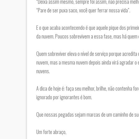
“Deixa assim mesmo, sempre foi assim, não precisa melho
“Pare de ser puxa saco, você quer ferrar nossa vida”.
E o que acaba acontecendo é que aquele pique dos primei
da nuvem. Poucos sobrevivem a essa fase, mas há quem 
Quem sobreviver eleva o nível de serviço porque acredita q
nuvem, mas a mesma nuvem depois ainda virá agradar o ex
nuvens.
A dica de hoje é: faça seu melhor, brilhe, não contenha f
ignorado por ignorantes é bom.
Que nossas pegadas sejam marcas de um caminho de su
Um forte abraço,