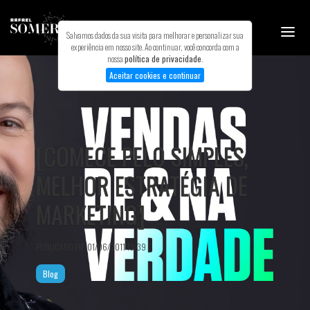
Salvamos dados da sua visita para melhorar e personalizar sua
experiência em nosso site. Ao continuar, você concorda com a
nossa
política de privacidade
.
Aceitar cookies e continuar
INÍCIO
MINHA HISTÓRIA
TREINAMENTOS
[COMECE PELO SIMPLES,
BLOG
MELHOR ESTRATÉGIA DE
PODCAST
MEUS LIVROS
MARKETING]
CONTATO
PUBLICADO EM: 01/06/2011 13:39
Blog